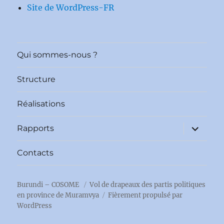
Site de WordPress-FR
Qui sommes-nous ?
Structure
Réalisations
ouvrir
Rapports
le
sous-
menu
Contacts
Burundi – COSOME
Vol de drapeaux des partis politiques
en province de Muramvya
Fièrement propulsé par
WordPress