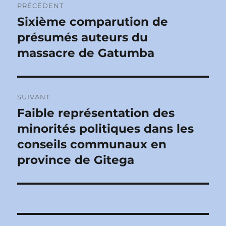
PRÉCÉDENT
de
Sixième comparution de
Publication
précédente :
présumés auteurs du
l’article
massacre de Gatumba
SUIVANT
Faible représentation des
Publication
suivante :
minorités politiques dans les
conseils communaux en
province de Gitega