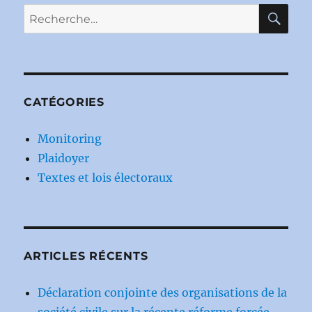
RE
Recherche
pour :
CATÉGORIES
Monitoring
Plaidoyer
Textes et lois électoraux
ARTICLES RÉCENTS
Déclaration conjointe des organisations de la
société civile sur la récente réforme forcée