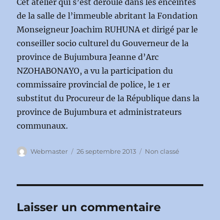
Cet atelier qui s’est déroulé dans les enceintes
de la salle de l’immeuble abritant la Fondation
Monseigneur Joachim RUHUNA et dirigé par le
conseiller socio culturel du Gouverneur de la
province de Bujumbura Jeanne d’Arc
NZOHABONAYO, a vu la participation du
commissaire provincial de police, le 1 er
substitut du Procureur de la République dans la
province de Bujumbura et administrateurs
communaux.
Auteur
Publié
Catégories
Webmaster
26 septembre 2013
Non classé
le
Laisser un commentaire