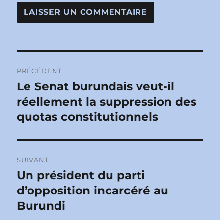
Navigation
PRÉCÉDENT
de
Le Senat burundais veut-il
Publication
précédente :
réellement la suppression des
l’article
quotas constitutionnels
SUIVANT
Un président du parti
Publication
suivante :
d’opposition incarcéré au
Burundi