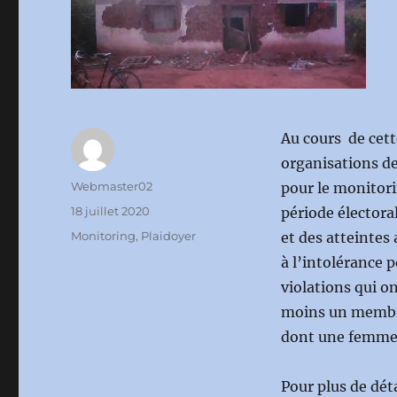
Au cours de cett
organisations de
Auteur
Webmaster02
pour le monitori
Publié
18 juillet 2020
période électoral
le
Catégories
Monitoring
,
Plaidoyer
et des atteintes 
à l’intolérance p
violations qui on
moins un membre
dont une femme 
Pour plus de déta