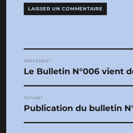
Navigation
PRÉCÉDENT
de
Le Bulletin N°006 vient d
Publication
précédente :
l’article
SUIVANT
Publication du bulletin 
Publication
suivante :