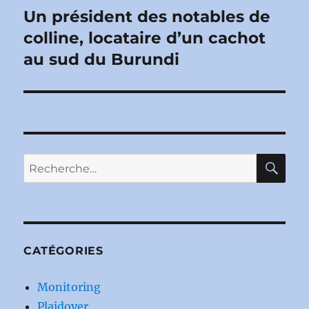
Un président des notables de
Publication
suivante :
colline, locataire d’un cachot
au sud du Burundi
RE
Recherche
pour :
CATÉGORIES
Monitoring
Plaidoyer