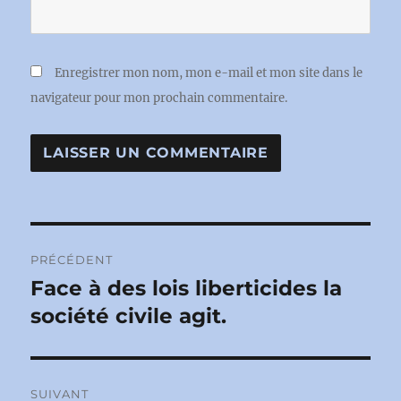
Enregistrer mon nom, mon e-mail et mon site dans le
navigateur pour mon prochain commentaire.
Navigation
PRÉCÉDENT
de
Face à des lois liberticides la
Publication
précédente :
société civile agit.
l’article
SUIVANT