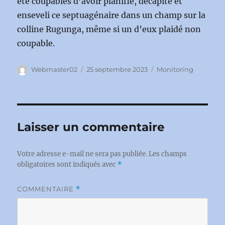
été coupables d’avoir planifié, décapité et
enseveli ce septuagénaire dans un champ sur la
colline Rugunga, même si un d’eux plaidé non
coupable.
Auteur
Publié
Catégories
Webmaster02
25 septembre 2023
Monitoring
le
Laisser un commentaire
Votre adresse e-mail ne sera pas publiée.
Les champs
obligatoires sont indiqués avec
*
COMMENTAIRE
*