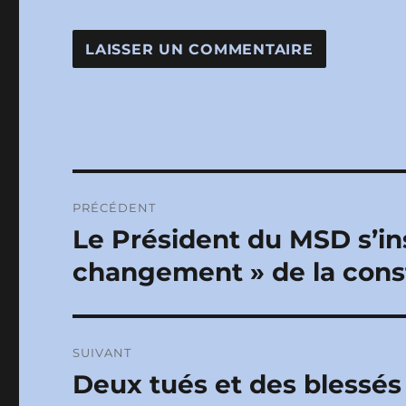
Navigation
PRÉCÉDENT
de
Le Président du MSD s’ins
Publication
précédente :
l’article
changement » de la const
SUIVANT
Deux tués et des blessé
Publication
suivante :