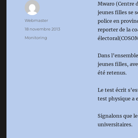
Mwaro (Centre d
jeunes filles se
Auteur
Webmaster
police en provinc
Publié
18 novembre 2013
reporter de la co
le
Catégories
Monitoring
électoral(COSOM
Dans l’ensemble, 
jeunes filles, av
été retenus.
Le test écrit s’
test physique a 
Signalons que le
universitaires.