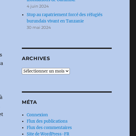
4 juin 2024
Stop au rapatriement forcé des réfugiés
burundais vivant en Tanzanie
30 mai 2024
s
ARCHIVES
ya
Archives
à
MÉTA
.
et
Connexion
Flux des publications
Flux des commentaires
Site de WordPress-FR