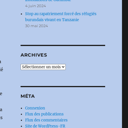
4 juin 2024
Stop au rapatriement forcé des réfugiés
burundais vivant en Tanzanie
30 mai 2024
ARCHIVES
à
Archives
lé
e
MÉTA
Connexion
a
Flux des publications
es
Flux des commentaires
Site de WordPress-FR