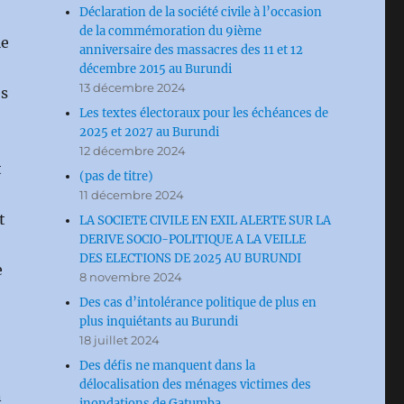
Déclaration de la société civile à l’occasion
de la commémoration du 9ième
le
anniversaire des massacres des 11 et 12
décembre 2015 au Burundi
13 décembre 2024
es
Les textes électoraux pour les échéances de
2025 et 2027 au Burundi
12 décembre 2024
t
(pas de titre)
11 décembre 2024
t
LA SOCIETE CIVILE EN EXIL ALERTE SUR LA
DERIVE SOCIO-POLITIQUE A LA VEILLE
DES ELECTIONS DE 2025 AU BURUNDI
e
8 novembre 2024
Des cas d’intolérance politique de plus en
plus inquiétants au Burundi
18 juillet 2024
Des défis ne manquent dans la
délocalisation des ménages victimes des
n
inondations de Gatumba.