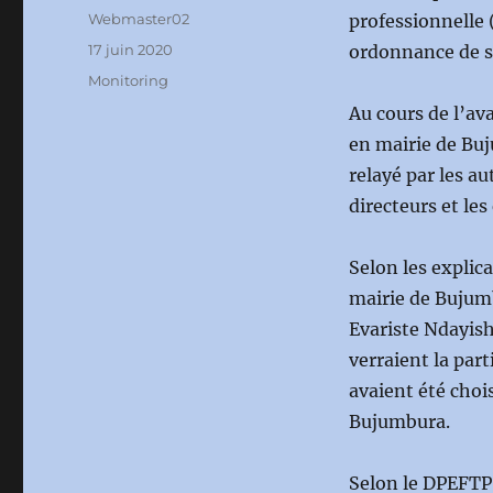
Auteur
Webmaster02
professionnelle
Publié
17 juin 2020
ordonnance de s
le
Catégories
Monitoring
Au cours de l’av
en mairie de Bu
relayé par les a
directeurs et le
Selon les explica
mairie de Bujum
Evariste Ndayis
verraient la par
avaient été choi
Bujumbura.
Selon le DPEFTP 