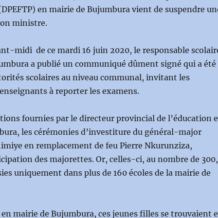
 (DPEFTP) en mairie de Bujumbura vient de suspendre un
on ministre.
ant-midi de ce mardi 16 juin 2020, le responsable scolair
jumbura a publié un communiqué dûment signé qui a été
utorités scolaires au niveau communal, invitant les
s enseignants à reporter les examens.
tions fournies par le directeur provincial de l’éducation 
bura, les cérémonies d’investiture du général-major
himiye en remplacement de feu Pierre Nkurunziza,
ticipation des majorettes. Or, celles-ci, au nombre de 300,
sies uniquement dans plus de 160 écoles de la mairie de
en mairie de Bujumbura, ces jeunes filles se trouvaient 