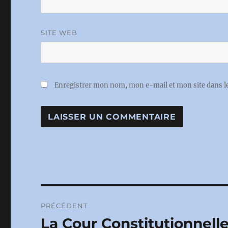
SITE WEB
Enregistrer mon nom, mon e-mail et mon site dans 
Navigation
PRÉCÉDENT
de
La Cour Constitutionnell
Publication