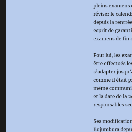
pleins examens e
réviser le calend
depuis la rentré
esprit de garant
examens de fin 
Pour lui, les exa
être effectués le
s’adapter jusqu’à
comme il était pr
même communiqué
et la date de la
responsables scol
Ses modification
Bujumbura depuis