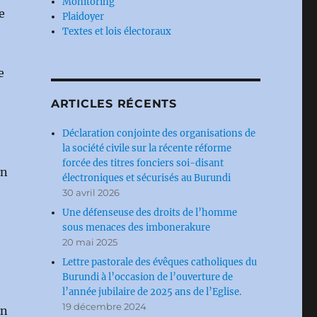
Monitoring
e
Plaidoyer
Textes et lois électoraux
e
ARTICLES RÉCENTS
Déclaration conjointe des organisations de
la société civile sur la récente réforme
forcée des titres fonciers soi-disant
en
électroniques et sécurisés au Burundi
30 avril 2026
Une défenseuse des droits de l’homme
sous menaces des imbonerakure
20 mai 2025
Lettre pastorale des évêques catholiques du
Burundi à l’occasion de l’ouverture de
l’année jubilaire de 2025 ans de l’Eglise.
19 décembre 2024
en