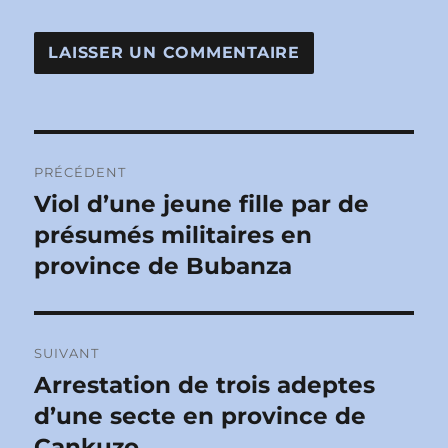
Navigation
PRÉCÉDENT
de
Viol d’une jeune fille par de
Publication
précédente :
présumés militaires en
l’article
province de Bubanza
SUIVANT
Arrestation de trois adeptes
Publication
suivante :
d’une secte en province de
Cankuzo