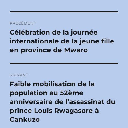
Navigation
PRÉCÉDENT
de
Célébration de la journée
Publication
précédente :
internationale de la jeune fille
l’article
en province de Mwaro
SUIVANT
Faible mobilisation de la
Publication
suivante :
population au 52ème
anniversaire de l’assassinat du
prince Louis Rwagasore à
Cankuzo