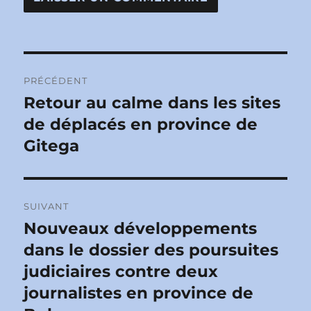
Navigation
PRÉCÉDENT
de
Retour au calme dans les sites
Publication
précédente :
de déplacés en province de
l’article
Gitega
SUIVANT
Nouveaux développements
Publication
suivante :
dans le dossier des poursuites
judiciaires contre deux
journalistes en province de