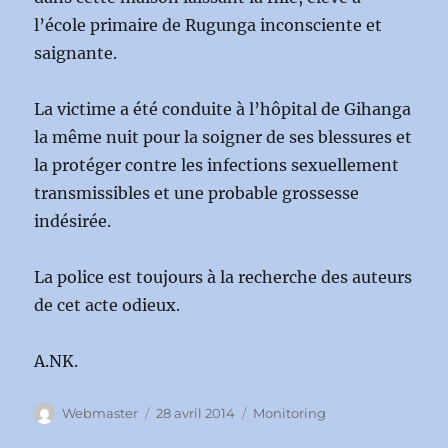
l’école primaire de Rugunga inconsciente et
saignante.
La victime a été conduite à l’hôpital de Gihanga
la même nuit pour la soigner de ses blessures et
la protéger contre les infections sexuellement
transmissibles et une probable grossesse
indésirée.
La police est toujours à la recherche des auteurs
de cet acte odieux.
A.NK.
Auteur
Publié
Catégories
Webmaster
28 avril 2014
Monitoring
le