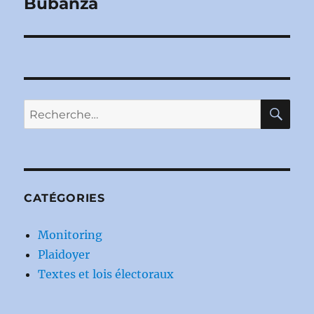
Bubanza
RE
Recherche
pour :
CATÉGORIES
Monitoring
Plaidoyer
Textes et lois électoraux