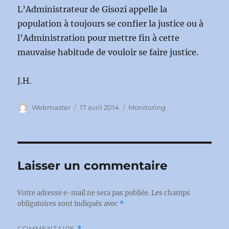
L’Administrateur de Gisozi appelle la
population à toujours se confier la justice ou à
l’Administration pour mettre fin à cette
mauvaise habitude de vouloir se faire justice.
J.H.
Auteur
Publié
Catégories
Webmaster
17 avril 2014
Monitoring
le
Laisser un commentaire
Votre adresse e-mail ne sera pas publiée.
Les champs
obligatoires sont indiqués avec
*
COMMENTAIRE
*