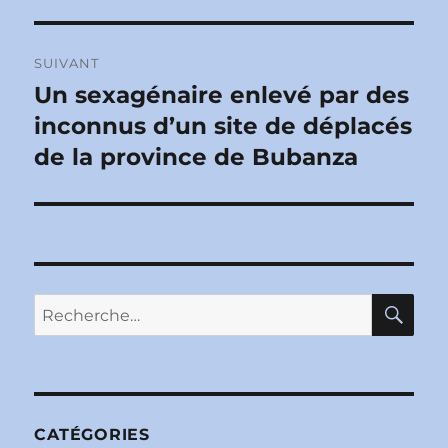
SUIVANT
Un sexagénaire enlevé par des
Publication
suivante :
inconnus d’un site de déplacés
de la province de Bubanza
RE
Recherche
pour :
CATÉGORIES