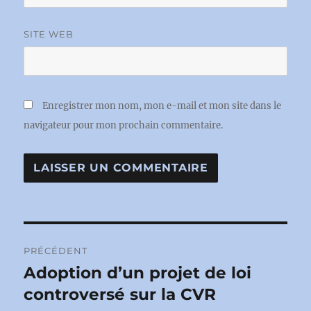
SITE WEB
Enregistrer mon nom, mon e-mail et mon site dans le
navigateur pour mon prochain commentaire.
Navigation
PRÉCÉDENT
de
Adoption d’un projet de loi
Publication
précédente :
controversé sur la CVR
l’article