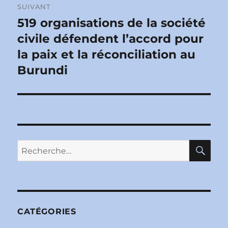
SUIVANT
519 organisations de la société
Publication
suivante :
civile défendent l’accord pour
la paix et la réconciliation au
Burundi
RE
Recherche
pour :
CATÉGORIES