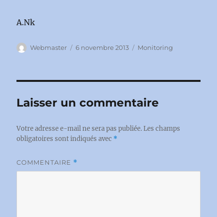
A.Nk
Auteur
Publié
Catégories
Webmaster
6 novembre 2013
Monitoring
le
Laisser un commentaire
Votre adresse e-mail ne sera pas publiée.
Les champs
obligatoires sont indiqués avec
*
COMMENTAIRE
*