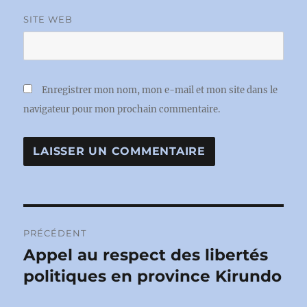
SITE WEB
Enregistrer mon nom, mon e-mail et mon site dans le
navigateur pour mon prochain commentaire.
Navigation
PRÉCÉDENT
de
Appel au respect des libertés
Publication
précédente :
politiques en province Kirundo
l’article