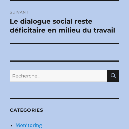
SUIVANT
Le dialogue social reste
Publication
suivante :
déficitaire en milieu du travail
RE
Recherche
pour :
CATÉGORIES
Monitoring