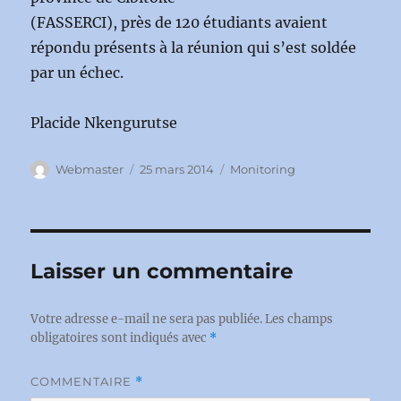
(FASSERCI), près de 120 étudiants avaient
répondu présents à la réunion qui s’est soldée
par un échec.
Placide Nkengurutse
Auteur
Publié
Catégories
Webmaster
25 mars 2014
Monitoring
le
Laisser un commentaire
Votre adresse e-mail ne sera pas publiée.
Les champs
obligatoires sont indiqués avec
*
COMMENTAIRE
*