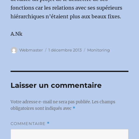
fonctions car les relations avec ses supérieurs
hiérarchiques n’étaient plus aux beaux fixes.
A.Nk
Auteur
Publié
Catégories
Webmaster
1 décembre 2013
Monitoring
le
Laisser un commentaire
Votre adresse e-mail ne sera pas publiée.
Les champs
obligatoires sont indiqués avec
*
COMMENTAIRE
*