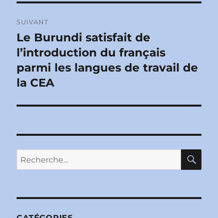
SUIVANT
Le Burundi satisfait de
Publication
suivante :
l’introduction du français
parmi les langues de travail de
la CEA
RE
Recherche
pour :
CATÉGORIES