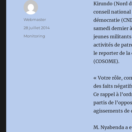
Kirundo (Nord du
conseil national
Auteur
Webmaster
démocratie (CND
Publié
28 juillet 2014
samedi dernier 
le
Catégories
Monitoring
jeunes militants 
activités de patr
le reporter de la
(COSOME).
« Votre rôle, co
des faits négatif
Ce rappel à l’or
partis de l’oppo
agissements de c
M. Nyabenda a e