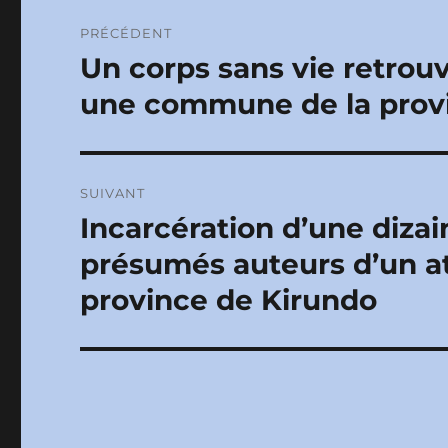
Navigation
PRÉCÉDENT
de
Un corps sans vie retrou
Publication
précédente :
l’article
une commune de la prov
SUIVANT
Incarcération d’une diza
Publication
suivante :
présumés auteurs d’un at
province de Kirundo