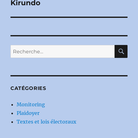
Kirundo
RE
Recherche
pour :
CATÉGORIES
Monitoring
Plaidoyer
Textes et lois électoraux