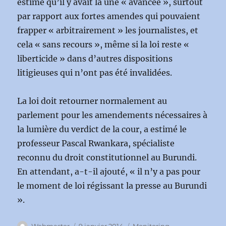
estimé qu’il y avait là une « avancée », surtout
par rapport aux fortes amendes qui pouvaient
frapper « arbitrairement » les journalistes, et
cela « sans recours », même si la loi reste «
liberticide » dans d’autres dispositions
litigieuses qui n’ont pas été invalidées.
La loi doit retourner normalement au
parlement pour les amendements nécessaires à
la lumière du verdict de la cour, a estimé le
professeur Pascal Rwankara, spécialiste
reconnu du droit constitutionnel au Burundi.
En attendant, a-t-il ajouté, « il n’y a pas pour
le moment de loi régissant la presse au Burundi
».
Auteur
Publié
Catégories
Webmaster
9 janvier 2014
Monitoring