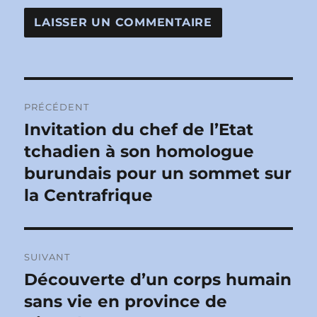
Navigation
PRÉCÉDENT
de
Invitation du chef de l’Etat
Publication
précédente :
tchadien à son homologue
l’article
burundais pour un sommet sur
la Centrafrique
SUIVANT
Découverte d’un corps humain
Publication
suivante :
sans vie en province de