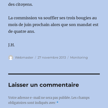
des citoyens.
La commission va souffler ses trois bougies au
mois de juin prochain alors que son mandat est
de quatre ans.
J.H.
Auteur
Publié
Catégories
Webmaster
27 novembre 2013
Monitoring
le
Laisser un commentaire
Votre adresse e-mail ne sera pas publiée.
Les champs
obligatoires sont indiqués avec
*