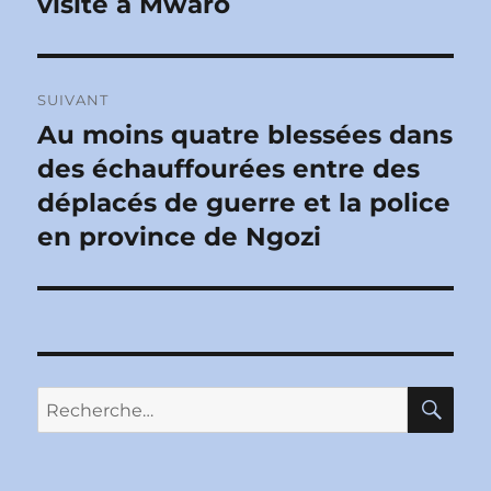
visite à Mwaro
l’article
SUIVANT
Au moins quatre blessées dans
Publication
suivante :
des échauffourées entre des
déplacés de guerre et la police
en province de Ngozi
RE
Recherche
pour :