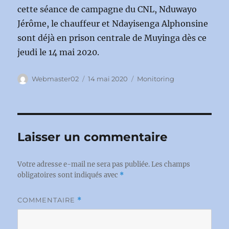
cette séance de campagne du CNL, Nduwayo
Jérôme, le chauffeur et Ndayisenga Alphonsine
sont déjà en prison centrale de Muyinga dès ce
jeudi le 14 mai 2020.
Auteur
Publié
Catégories
Webmaster02
14 mai 2020
Monitoring
le
Laisser un commentaire
Votre adresse e-mail ne sera pas publiée.
Les champs
obligatoires sont indiqués avec
*
COMMENTAIRE
*