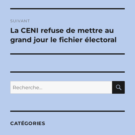
SUIVANT
La CENI refuse de mettre au
Publication
suivante :
grand jour le fichier électoral
RE
Recherche
pour :
CATÉGORIES