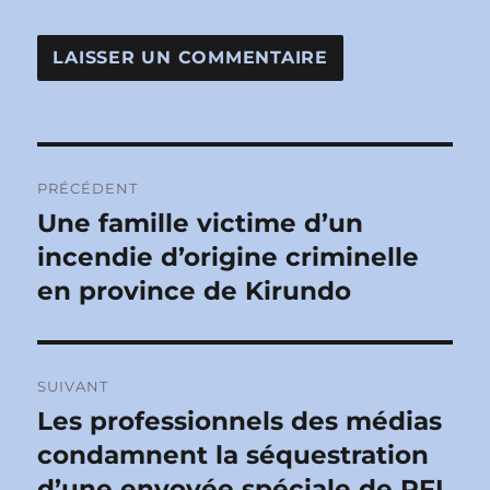
Navigation
PRÉCÉDENT
de
Une famille victime d’un
Publication
précédente :
incendie d’origine criminelle
l’article
en province de Kirundo
SUIVANT
Les professionnels des médias
Publication
suivante :
condamnent la séquestration
d’une envoyée spéciale de RFI