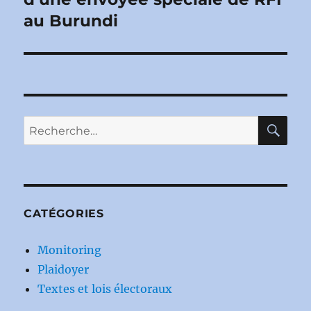
au Burundi
RE
Recherche
pour :
CATÉGORIES
Monitoring
Plaidoyer
Textes et lois électoraux