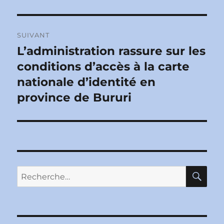
SUIVANT
L’administration rassure sur les
Publication
suivante :
conditions d’accès à la carte
nationale d’identité en
province de Bururi
RE
Recherche
pour :