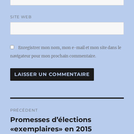
SITE WEB
Enregistrer mon nom, mon e-mail et mon site dans le
navigateur pour mon prochain commentaire.
Navigation
PRÉCÉDENT
de
Promesses d’élections
Publication
précédente :
«exemplaires» en 2015
l’article