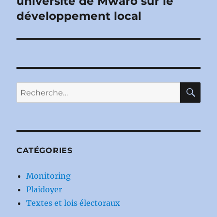
université de Mwaro sur le
développement local
RE
Recherche
pour :
CATÉGORIES
Monitoring
Plaidoyer
Textes et lois électoraux