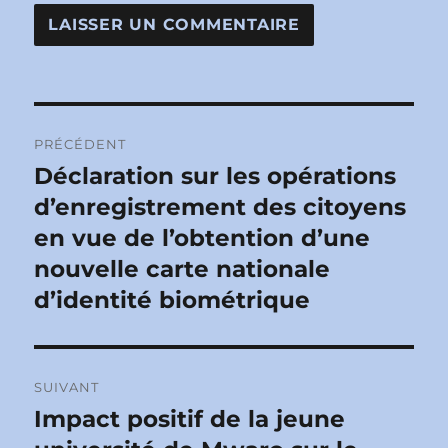
Navigation
PRÉCÉDENT
de
Déclaration sur les opérations
Publication
précédente :
d’enregistrement des citoyens
l’article
en vue de l’obtention d’une
nouvelle carte nationale
d’identité biométrique
SUIVANT
Impact positif de la jeune
Publication
suivante :