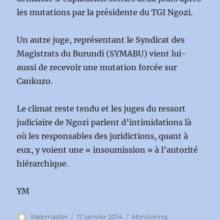
les mutations par la présidente du TGI Ngozi.
Un autre juge, représentant le Syndicat des
Magistrats du Burundi (SYMABU) vient lui-
aussi de recevoir une mutation forcée sur
Cankuzo.
Le climat reste tendu et les juges du ressort
judiciaire de Ngozi parlent d’intimidations là
où les responsables des juridictions, quant à
eux, y voient une « insoumission » à l’autorité
hiérarchique.
YM
Auteur
Publié
Catégories
Webmaster
17 janvier 2014
Monitoring