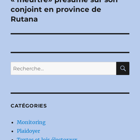
conjoint en province de
Rutana
RE
Recherche
pour :
CATÉGORIES
Monitoring
Plaidoyer
Textes et lois électoraux