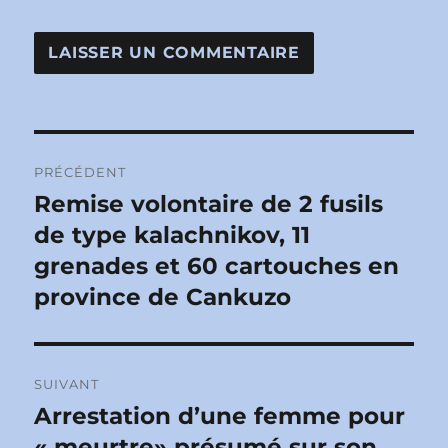
Navigation
PRÉCÉDENT
de
Remise volontaire de 2 fusils
Publication
précédente :
de type kalachnikov, 11
l’article
grenades et 60 cartouches en
province de Cankuzo
SUIVANT
Arrestation d’une femme pour
Publication
suivante :
« meurtre» présumé sur son