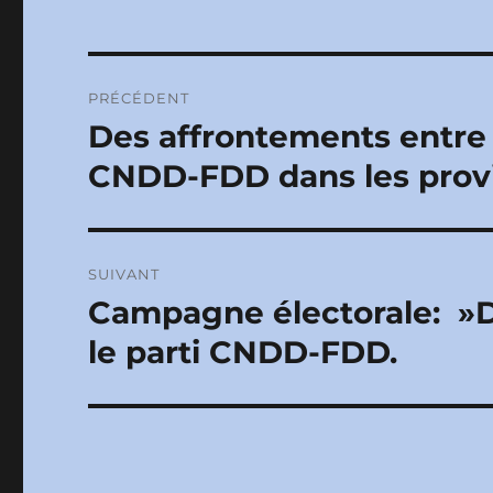
Navigation
PRÉCÉDENT
de
Des affrontements entre
Publication
précédente :
l’article
CNDD-FDD dans les prov
SUIVANT
Campagne électorale: »De
Publication
suivante :
le parti CNDD-FDD.