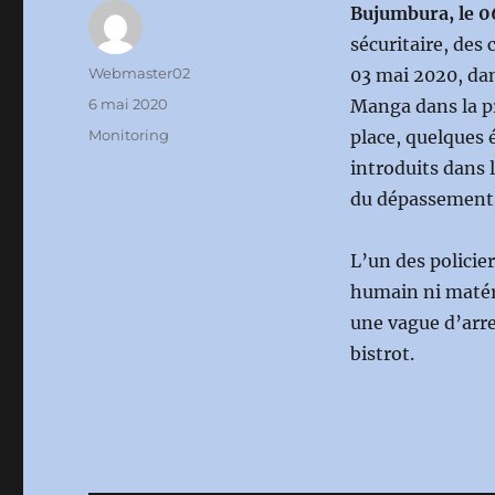
Bujumbura, le 
sécuritaire, des
Auteur
Webmaster02
03 mai 2020, da
Publié
6 mai 2020
Manga dans la pr
le
Catégories
Monitoring
place, quelques 
introduits dans 
du dépassement d
L’un des policier
humain ni matéri
une vague d’arre
bistrot.