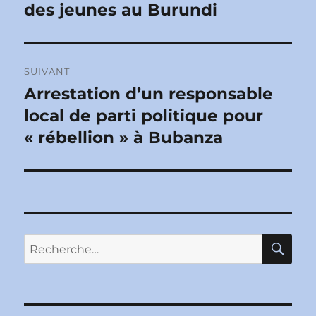
des jeunes au Burundi
SUIVANT
Arrestation d’un responsable
Publication
suivante :
local de parti politique pour
« rébellion » à Bubanza
RE
Recherche
pour :