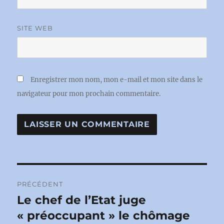
SITE WEB
Enregistrer mon nom, mon e-mail et mon site dans le
navigateur pour mon prochain commentaire.
Navigation
PRÉCÉDENT
de
Le chef de l’Etat juge
Publication
précédente :
« préoccupant » le chômage
l’article