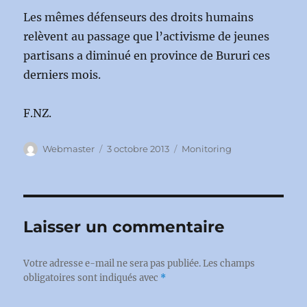
Les mêmes défenseurs des droits humains
relèvent au passage que l’activisme de jeunes
partisans a diminué en province de Bururi ces
derniers mois.
F.NZ.
Auteur
Publié
Catégories
Webmaster
3 octobre 2013
Monitoring
le
Laisser un commentaire
Votre adresse e-mail ne sera pas publiée.
Les champs
obligatoires sont indiqués avec
*