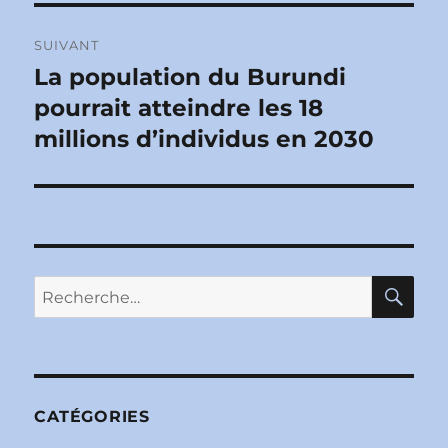
SUIVANT
La population du Burundi
Publication
suivante :
pourrait atteindre les 18
millions d’individus en 2030
RE
Recherche
pour :
CATÉGORIES