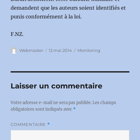
demandent que les auteurs soient identifiés et
punis conformément à la loi.
F.NZ.
Auteur
Publié
Catégories
Webmaster
12 mai 2014
Monitoring
le
Laisser un commentaire
Votre adresse e-mail ne sera pas publiée.
Les champs
obligatoires sont indiqués avec
*
COMMENTAIRE
*